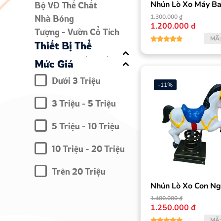
Nhún Lò Xo Máy B
Bộ VĐ Thể Chất
Nhà Bóng
1.300.000 ₫
1.200.000 ₫
Tượng - Vườn Cổ Tích
MÃ
Thiết Bị Thể
Thao Ngoài Trời
Mức Giá
Xà
Dưới 3 Triệu
-
11
%
Máy Tập Thân Trên
3 Triệu - 5 Triệu
Máy Tập Thân Dưới
Các Loại Máy Kết Hợp
5 Triệu - 10 Triệu
Nội Thất Trường
Học
10 Triệu - 20 Triệu
Bàn Ghế
Trên 20 Triệu
Giá, Tủ, Kệ
Nhún Lò Xo Con N
Thiết Bị Inox
1.400.000 ₫
Linh Kiện Đồ
1.250.000 ₫
MÃ