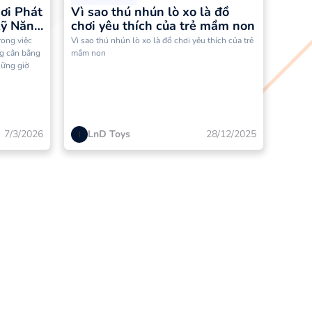
ơi Phát
Vì sao thú nhún lò xo là đồ
Kỹ Năng
chơi yêu thích của trẻ mầm non
rong việc
Vì sao thú nhún lò xo là đồ chơi yêu thích của trẻ
ng cân bằng
mầm non
hững giờ
7/3/2026
LnD Toys
28/12/2025