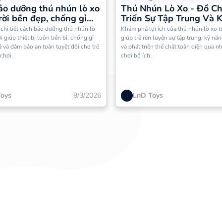
ảo dưỡng thú nhún lò xo
Thú Nhún Lò Xo - Đồ Ch
rời bền đẹp, chống gỉ
Triển Sự Tập Trung Và 
Cân Bằng Cho Bé
chi tiết cách bảo dưỡng thú nhún lò
Khám phá lợi ích của thú nhún lò xo t
i giúp thiết bị luôn bền bỉ, chống gỉ
giúp trẻ rèn luyện sự tập trung, kỹ nă
ả và đảm bảo an toàn tuyệt đối cho trẻ
và phát triển thể chất toàn diện qua n
 chơi.
chơi bổ ích.
Toys
9/3/2026
LnD Toys