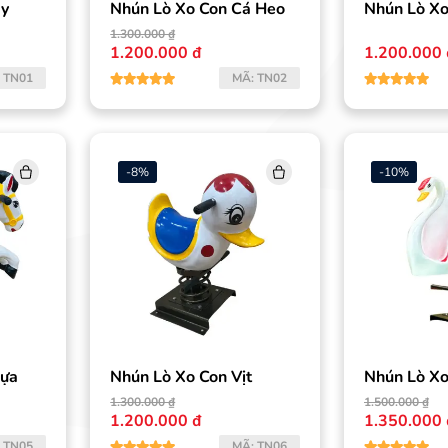
ay
Nhún Lò Xo Con Cá Heo
Nhún Lò Xo
1.300.000 ₫
1.200.000 ₫
1.200.000 
:
TN01
MÃ:
TN02
-
8
%
-
10
%
gựa
Nhún Lò Xo Con Vịt
Nhún Lò Xo
Nga
1.300.000 ₫
1.500.000 ₫
1.200.000 ₫
1.350.000 
:
TN05
MÃ:
TN06