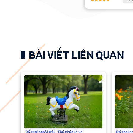
Chơi Ngoài Trời
Máng Trượt
Ghế Ngồi
Bể Chơi
Phụ Kiện Khác
Thiết Bị Trong
BÀI VIẾT LIÊN QUAN
Nhà
Đồ Chơi
Đồ Dùng
Dụng Cụ
Thiết Bị Nhập
Khẩu
Dưới 3 Triệu
3 Triệu - 5 Triệu
Đồ chơi ngoài trời
Thú nhún lò xo
Đồ chơi ng