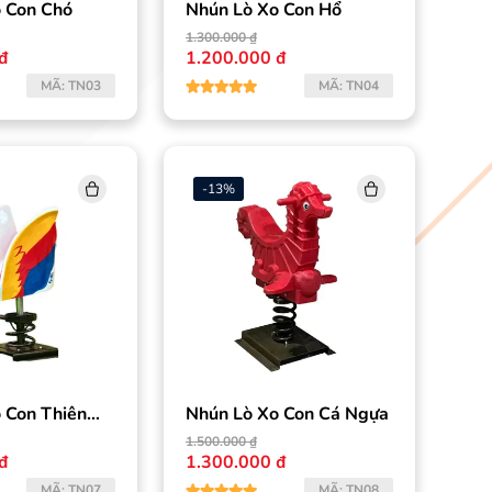
 Con Chó
Nhún Lò Xo Con Hổ
1.300.000 ₫
₫
1.200.000 ₫
MÃ:
TN03
MÃ:
TN04
-
13
%
 Con Thiên
Nhún Lò Xo Con Cá Ngựa
1.500.000 ₫
₫
1.300.000 ₫
MÃ:
TN07
MÃ:
TN08