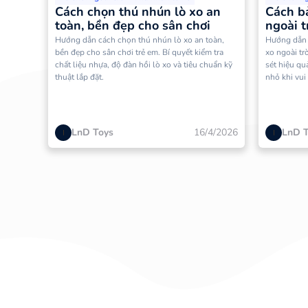
5 Triệu - 10 Triệu
Cách chọn thú nhún lò xo an
Cách b
toàn, bền đẹp cho sân chơi
ngoài t
10 Triệu - 20 Triệu
sét
Hướng dẫn cách chọn thú nhún lò xo an toàn,
Hướng dẫn 
bền đẹp cho sân chơi trẻ em. Bí quyết kiểm tra
xo ngoài trờ
chất liệu nhựa, độ đàn hồi lò xo và tiêu chuẩn kỹ
sét hiệu qu
Trên 20 Triệu
thuật lắp đặt.
nhỏ khi vui
LnD Toys
16/4/2026
LnD 