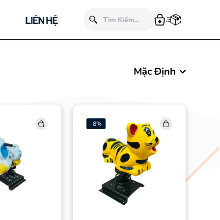
LIÊN HỆ
Mặc Định
-
8
%