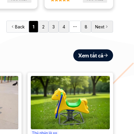
Back
1
2
3
4
8
Next
Xem tất cả
Thú nhún lò xo