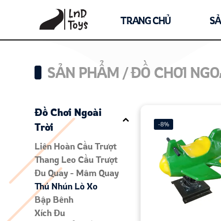
Thú nhún lò xo | LnD Toys
TRANG CHỦ
S
SẢN PHẨM /
ĐỒ CHƠI NGOÀ
Đồ Chơi Ngoài
-
8
%
Trời
Liên Hoàn Cầu Trượt
Thang Leo Cầu Trượt
Đu Quay - Mâm Quay
Thú Nhún Lò Xo
Bập Bênh
Xích Đu