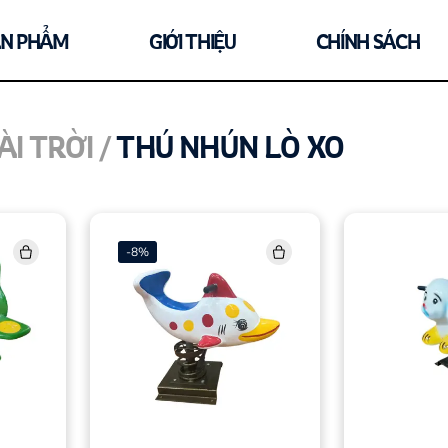
ẢN PHẨM
GIỚI THIỆU
CHÍNH SÁCH
I TRỜI /
THÚ NHÚN LÒ XO
-
8
%