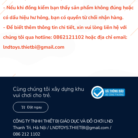
- Nếu khi đồng kiểm bạn thấy sản phẩm không đúng hoặc
có dấu hiệu hư hỏng, bạn có quyền từ chối nhận hàng.
- Để biết thêm thông tin chi tiết, xin vui lòng liên hệ với
chúng tôi qua hotline: 0862121102 hoặc địa chỉ email:
lndtoys.thietbi@gmail.com
Cùng chúng tôi xây dựng khu
vui chơi cho trẻ.
Đặt ngay
CÔNG TY TNHH THIẾT BỊ GIÁO DỤC VÀ ĐỒ CHƠI LND
Thanh Trì, Hà Nội / LNDTOYS.THIETBI@gmail.com /
086 212 1102