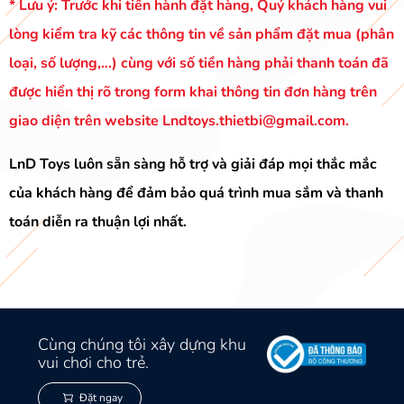
* Lưu ý: Trước khi tiến hành đặt hàng, Quý khách hàng vui
lòng kiểm tra kỹ các thông tin về sản phẩm đặt mua (phân
loại, số lượng,…) cùng với số tiền hàng phải thanh toán đã
được hiển thị rõ trong form khai thông tin đơn hàng trên
giao diện trên website
Lndtoys.thietbi@gmail.com
.
LnD Toys luôn sẵn sàng hỗ trợ và giải đáp mọi thắc mắc
của khách hàng để đảm bảo quá trình mua sắm và thanh
toán diễn ra thuận lợi nhất.
Cùng chúng tôi xây dựng khu
vui chơi cho trẻ.
Đặt ngay